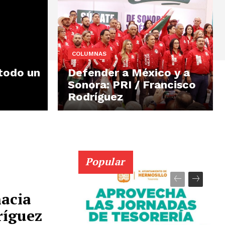
COLUMNAS
 todo un
Defender a México y a
Sonora: PRI / Francisco
Rodríguez
Popular
hacia
ríguez