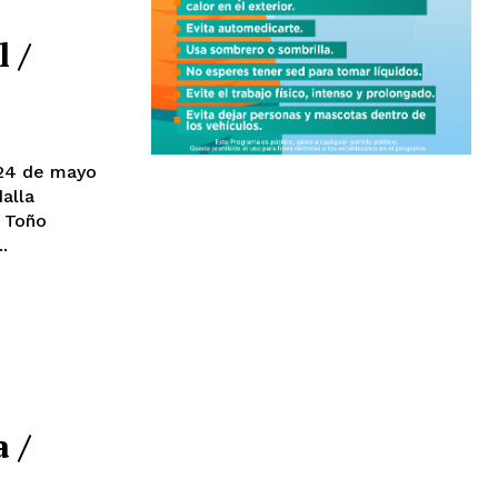
 /
..
 /