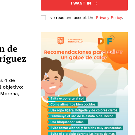
I WANT IN
I've read and accept the
Privacy Policy
.
n de
ríguez