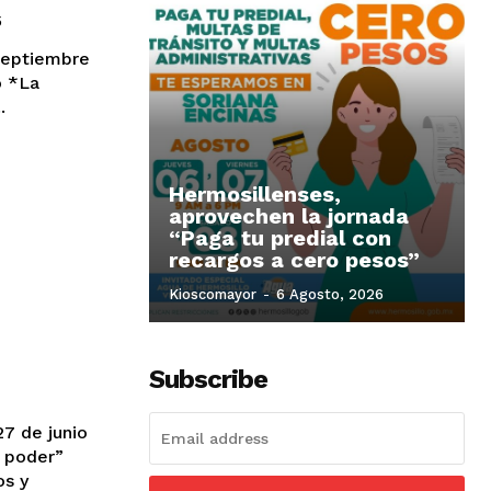
5
.
Hermosillenses,
aprovechen la jornada
“Paga tu predial con
recargos a cero pesos”
Kioscomayor
-
6 Agosto, 2026
Subscribe