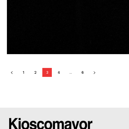
1
2
3
4
...
6