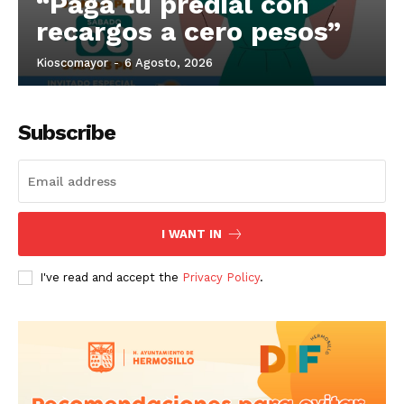
“Paga tu predial con
recargos a cero pesos”
Kioscomayor
-
6 Agosto, 2026
Subscribe
I WANT IN
I've read and accept the
Privacy Policy
.