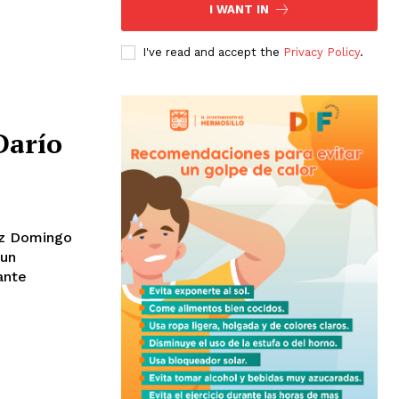
I WANT IN
I've read and accept the
Privacy Policy
.
Darío