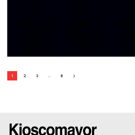
1
2
3
...
6