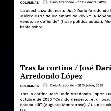
Darío Arredondo
-
17 Diciembre, 2025
COLUMNAS
La acechanza del norte José Darío Arredondo López
Miércoles 17 de diciembre de 2025 “La soberanía no se
vende, se defiende” (frase política actual). Mucho se
habla sobre...
Tras la cortina / José Dar
Arredondo López
Darío Arredondo
-
21 Octubre, 2025
COLUMNAS
Tras la cortina José Darío Arredondo López Lunes 20 de
octubre de 2025 “Cuando despertó, el dinosaurio todavía
estaba allí” (Augusto Monterroso). / La discusión sobre
las...