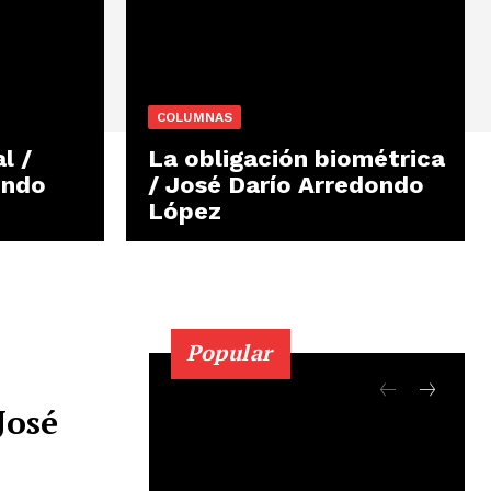
COLUMNAS
l /
La obligación biométrica
ondo
/ José Darío Arredondo
López
Popular
José