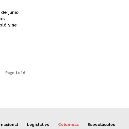
bló y se
Page 1 of 6
rnacional
Legislativo
Columnas
Espectáculos