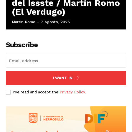
del Issste / Martín Romo
(El Verdugo)
Martín Romo
-
7 Agosto, 2026
Subscribe
I WANT IN
I've read and accept the
Privacy Policy
.