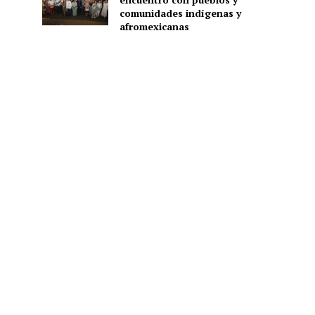
comunidades indígenas y
afromexicanas
s