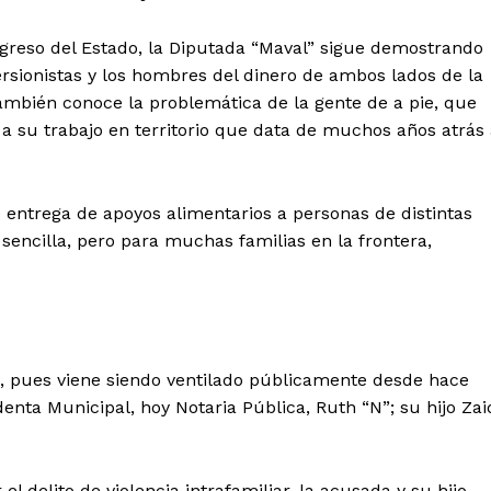
ngreso del Estado, la Diputada “Maval” sigue demostrando
ersionistas y los hombres del dinero de ambos lados de la
ambién conoce la problemática de la gente de a pie, que
s a su trabajo en territorio que data de muchos años atrás
 entrega de apoyos alimentarios a personas de distintas
sencilla, pero para muchas familias en la frontera,
pues viene siendo ventilado públicamente desde hace
nta Municipal, hoy Notaria Pública, Ruth “N”; su hijo Zai
l delito de violencia intrafamiliar, la acusada y su hijo,