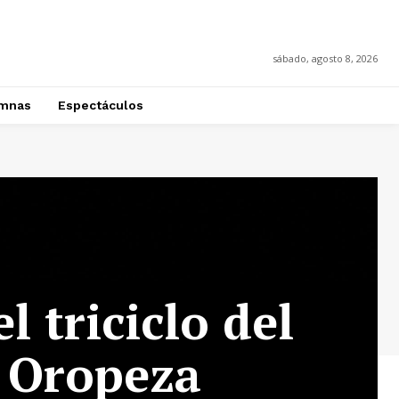
sábado, agosto 8, 2026
mnas
Espectáculos
l triciclo del
o Oropeza