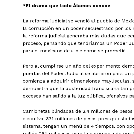
*El drama que todo Álamos conoce
La reforma judicial se vendió al pueblo de Méxic
la corrupción en un poder secuestrado por los m
la reforma judicial generaba más dudas que ce
proceso, pensando que tendríamos un Poder Ju
para el mexicano de a pie como se prometió.
Pero al cumplirse un año del experimento democ
puertas del Poder Judicial se abrieron para un
comienza a adquirir dimensiones mayúsculas, 
demuestra que la austeridad franciscana tan p
excesos han salido a la luz pública, ofensivos 
Camionetas blindadas de 2.4 millones de pesos 
ejecutiva; 331 millones de pesos presupuestado
sistema, tengan un menú de 4 tiempos, con opci
millón 254 mil pesos para la ceremonia de puri