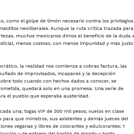
o, como el golpe de timón necesario contra los privilegios
alditos neoliberales. Aunque la ruta crítica trazada para
rtezas, muchos mexicanos dimos el beneficio de la duda a
dicial, menos costoso, con menos impunidad y más justo
rático, la realidad nos comienza a cobras factura, las
 puñado de improvisados, incapaces y la decepción
sobre todo cuando con hechos dados a conocer, se
rometida, quedará solo en una promesa. Una serie de
para el pueblo que esperaba austeridad.
cada una; togas VIP de 300 mil pesos; vuelos en clase
s para que ministros, sus asistentes y demás jueces del
ones veganas y libres de colorantes y edulcorantes; 1
ficación y de entrega del bastón de mando y hasta