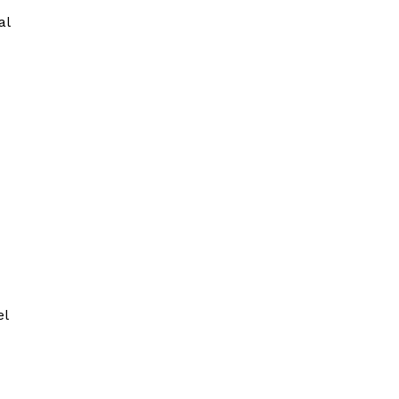
al
el