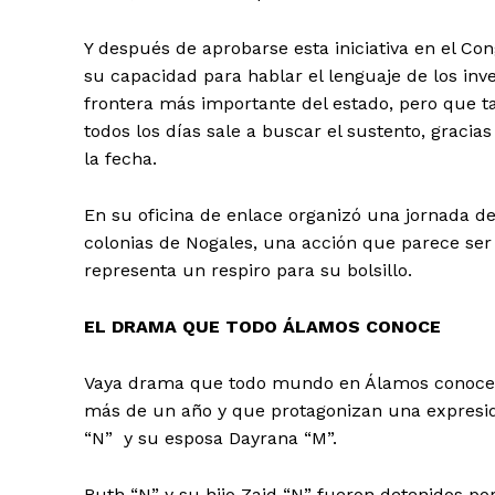
Y después de aprobarse esta iniciativa en el Co
su capacidad para hablar el lenguaje de los inv
frontera más importante del estado, pero que t
todos los días sale a buscar el sustento, gracia
la fecha.
En su oficina de enlace organizó una jornada de
colonias de Nogales, una acción que parece ser 
representa un respiro para su bolsillo.
EL DRAMA QUE TODO ÁLAMOS CONOCE
Vaya drama que todo mundo en Álamos conoce, 
más de un año y que protagonizan una expreside
“N” y su esposa Dayrana “M”.
Ruth “N” y su hijo Zaid “N” fueron detenidos por e