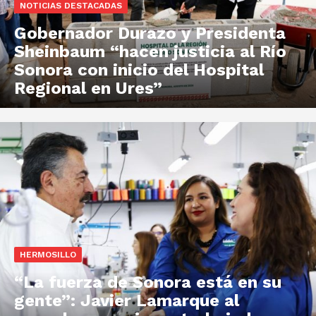
NOTICIAS DESTACADAS
Gobernador Durazo y Presidenta
Sheinbaum “hacen justicia al Río
Sonora con inicio del Hospital
Regional en Ures”
HERMOSILLO
“La fuerza de Sonora está en su
gente”: Javier Lamarque al