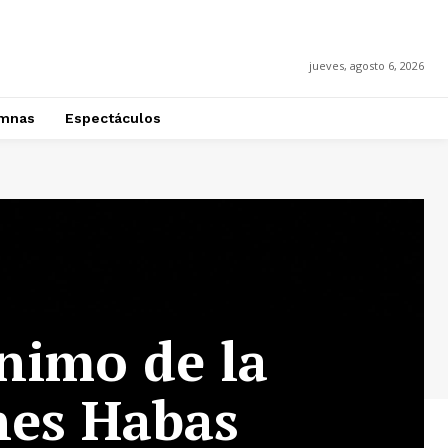
jueves, agosto 6, 2026
mnas
Espectáculos
nimo de la
nes Habas