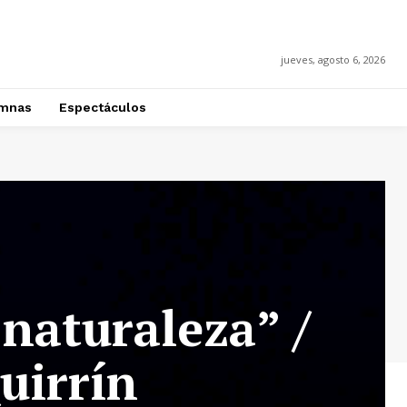
jueves, agosto 6, 2026
mnas
Espectáculos
 naturaleza” /
uirrín