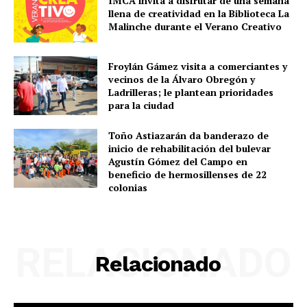
IMCA invita a disfrutar de una semana
llena de creatividad en la Biblioteca La
Malinche durante el Verano Creativo
Froylán Gámez visita a comerciantes y
vecinos de la Álvaro Obregón y
Ladrilleras; le plantean prioridades
para la ciudad
Toño Astiazarán da banderazo de
inicio de rehabilitación del bulevar
Agustín Gómez del Campo en
beneficio de hermosillenses de 22
colonias
RELACIONADO
Relacionado