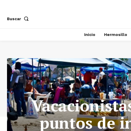
Buscar
Inicio
Hermosillo
HE
Vacacionista
puntos de i