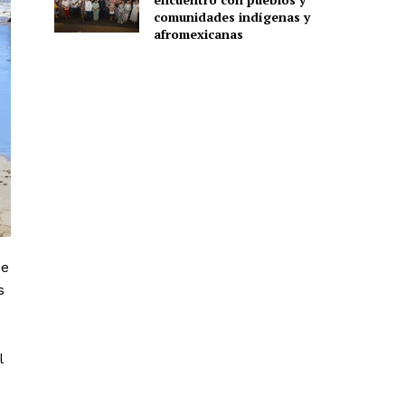
comunidades indígenas y
afromexicanas
ue
s
l