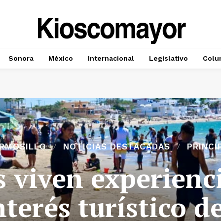
Sonora
México
Internacional
Legislativo
Colu
RMOSILLO
NOTICIAS DESTACADAS
PRINCI
s viven experienci
nterés turístico d