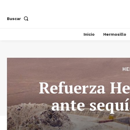
Buscar
Inicio
Hermosillo
HE
Refuerza He
ante sequí