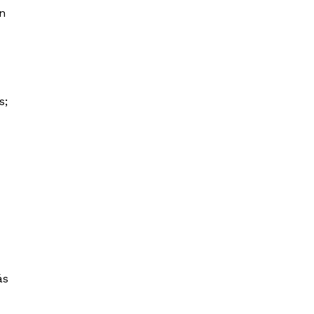
on
s;
ás