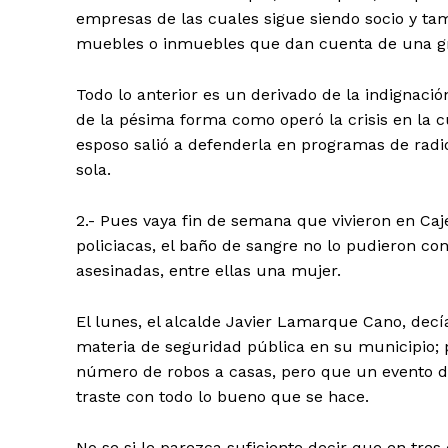
empresas de las cuales sigue siendo socio y ta
muebles o inmuebles que dan cuenta de una gr
Todo lo anterior es un derivado de la indignaci
de la pésima forma como operó la crisis en la 
esposo salió a defenderla en programas de radi
sola.
2.- Pues vaya fin de semana que vivieron en Ca
policiacas, el baño de sangre no lo pudieron co
asesinadas, entre ellas una mujer.
El lunes, el alcalde Javier Lamarque Cano, de
materia de seguridad pública en su municipio; 
número de robos a casas, pero que un evento d
traste con todo lo bueno que se hace.
No se si le parezca suficiente decir que en tres