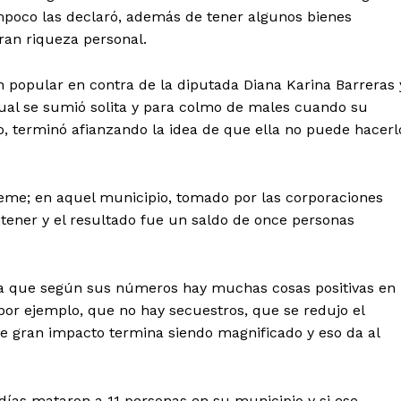
mpoco las declaró, además de tener algunos bienes
an riqueza personal.
ón popular en contra de la diputada Diana Karina Barreras 
cual se sumió solita y para colmo de males cuando su
o, terminó afianzando la idea de que ella no puede hacerl
jeme; en aquel municipio, tomado por las corporaciones
ntener y el resultado fue un saldo de once personas
cía que según sus números hay muchas cosas positivas en
por ejemplo, que no hay secuestros, que se redujo el
e gran impacto termina siendo magnificado y eso da al
 días mataron a 11 personas en su municipio y si ese