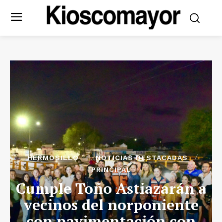
HERMOSILLO
NOTICIAS DESTACADAS
PRINCIPAL
Cumple Toño Astiazarán a
vecinos del norponiente
con pavimentación con