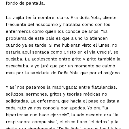
fondo de pantalla.
La viejita tenía nombre, claro. Era doña Yola, cliente
frecuente del nosocomio y hablaba como con los
enfermeros como quien los conoce de años. “El
problema de este país es que a uno lo atienden
cuando ya es tarde. Si me hubieran visto el lunes, no
estaría aquí sentada como Cristo en el Vía Crucis”, se
quejaba. La adolescente entre grito y grito también la
escuchaba, y yo juré que por un momento se calmó
más por la sabiduría de Doña Yola que por el oxígeno.
Y así nos pasamos la madrugada: entre flatulencias,
sollozos, sermones, gritos y teorías médicas no
solicitadas. La enfermera que hacía el pase de lista a
cada rato ya nos conocía por apodos. Yo era “la
hipertensa que hace ejercicio”, la adolescente era “la
respiradora compulsiva”, el chico flaco “el detox” y la
viejita era simplemente “Doña Yola”, porque los títulos