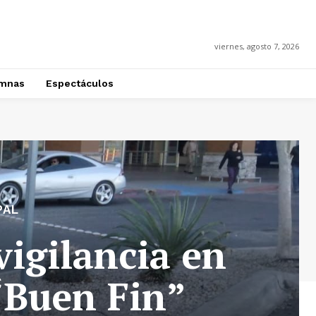
viernes, agosto 7, 2026
mnas
Espectáculos
PAL
vigilancia en
“Buen Fin”