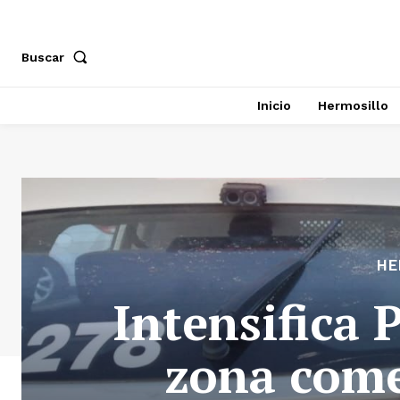
Buscar
Inicio
Hermosillo
HE
Intensifica 
zona come