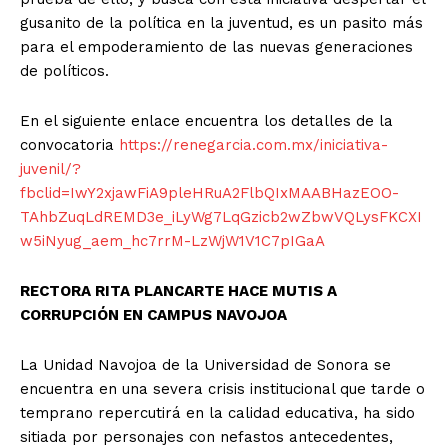
gusanito de la política en la juventud, es un pasito más
para el empoderamiento de las nuevas generaciones
de políticos.
En el siguiente enlace encuentra los detalles de la
convocatoria
https://renegarcia.com.mx/iniciativa-
juvenil/?
fbclid=IwY2xjawFiA9pleHRuA2FlbQIxMAABHazEOO-
TAhbZuqLdREMD3e_iLyWg7LqGzicb2wZbwVQLysFKCXI
w5iNyug_aem_hc7rrM-LzWjW1V1C7pIGaA
RECTORA RITA PLANCARTE HACE MUTIS A
CORRUPCIÓN EN CAMPUS NAVOJOA
La Unidad Navojoa de la Universidad de Sonora se
encuentra en una severa crisis institucional que tarde o
temprano repercutirá en la calidad educativa, ha sido
sitiada por personajes con nefastos antecedentes,