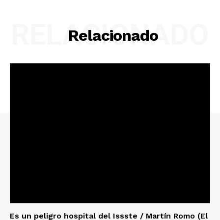
RELACIONADO
Relacionado
Es un peligro hospital del Issste / Martín Romo (El